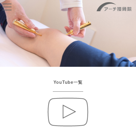
t
o
g
g
l
e
n
a
v
i
g
a
t
i
o
n
YouTube一覧